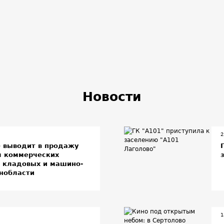
Новости
2
» выводит в продажу
л коммерческих
, кладовых и машино-
енобласти
1