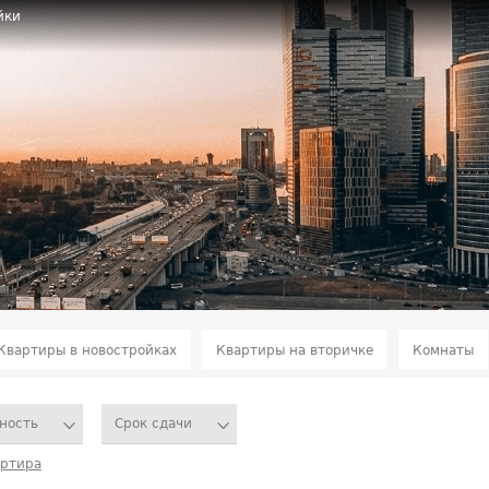
йки
Квартиры в новостройках
Квартиры на вторичке
Комнаты
ность
Срок сдачи
артира