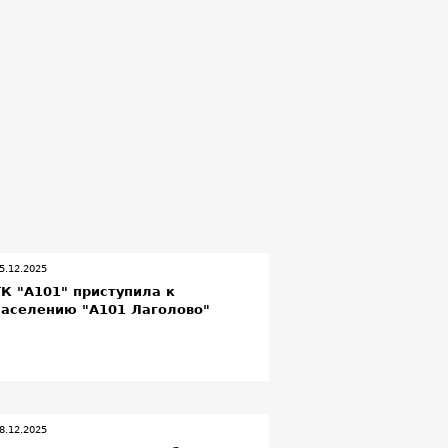
5.12.2025
ГК "А101" приступила к
заселению "А101 Лаголово"
8.12.2025