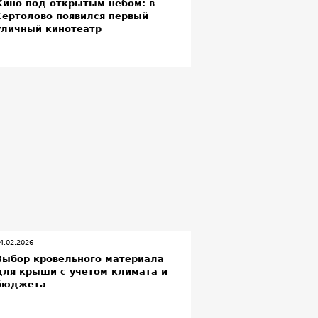
Кино под открытым небом: в
Сертолово появился первый
уличный кинотеатр
4.02.2026
Выбор кровельного материала
для крыши с учетом климата и
бюджета