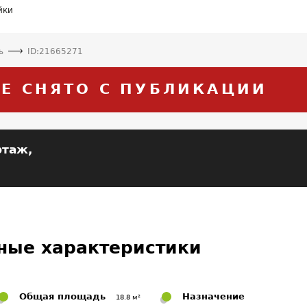
йки
ь
ID:21665271
Е СНЯТО С ПУБЛИКАЦИИ
этаж,
ные характеристики
Общая площадь
Назначение
18.8 м²