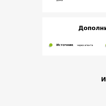
дома
Дополн
Источник
через агента
И