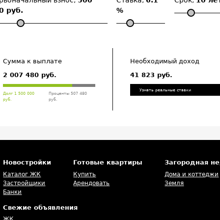
рвоначальный взнос,
500
Ставка,
6.1
Срок,
10 ле
0 руб.
%
Сумма к выплате
Необходимый доход
2 007 480 руб.
41 823 руб.
Узнать реальные ставки
Долг 1 500 000
Проценты 507 480
руб.
руб.
Новостройки
Готовые квартиры
Загородная н
Каталог ЖК
Купить
Дома и коттеджи
Застройщики
Арендовать
Земля
Банки
Свежие объявления
ЖК