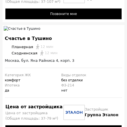
(Общая площадь: 37-107 м²)
Позвоните мне
Счастье в Тушино
Планерная
12 мин
Сходненская
12 мин
Москва, бул. Яна Райниса 4, корп. 3
Категория ЖК
Виды отделок
комфорт
без отделки
Ипотека
ФЗ-214
да
нет
Цена от застройщика
Застройщик
Цена от застройщика
Группа Эталон
(Общая площадь: 37-79 м²)