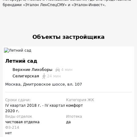
брендами «Эталон ЛенСпецСМУ» и «Эталон-Инвест».
Объекты застройщика
Летний сад
Верхние Лихоборы
4 мин
Селигерская
24 мин
Москва, Дмитровское шоссе, вл. 107
Сроки сдачи:
Категория ЖК
IV квартал
2018 г.
- IV квартал
комфорт
2020 г.
Виды отделок
Ипотека
чистовая отделка
да
ФЗ-214
нет