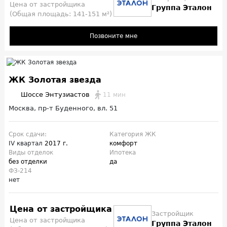
Цена от застройщика
Группа Эталон
(Общая площадь: 141-151 м²)
Позвоните мне
ЖК Золотая звезда
Шоссе Энтузиастов
11 мин
Москва, пр-т Буденного, вл. 51
Срок сдачи:
Категория ЖК
IV квартал
2017 г.
комфорт
Виды отделок
Ипотека
без отделки
да
ФЗ-214
нет
Цена от застройщика
Застройщик
Цена от застройщика
Группа Эталон