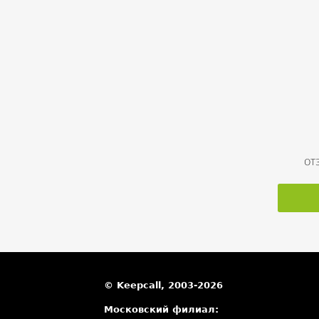
направо на проезд Апак
доезжаем до улицы Шаб
двигаемся прямо 800 мет
улице Вавилова доезжа
Шаболовская, поворачи
еще километр;
Апарт-комплекс
Шаболовская сло
ОТ
карте
© Keepcall, 2003-2026
Московский филиал: