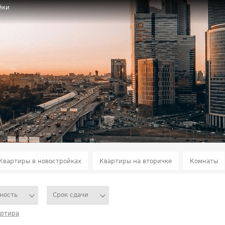
йки
Квартиры в новостройках
Квартиры на вторичке
Комнаты
ность
Срок сдачи
артира