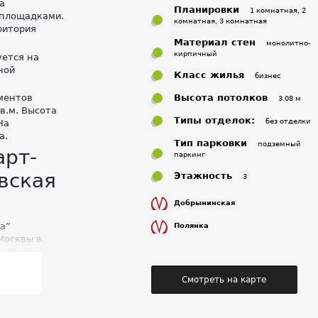
а
Планировки
1 комнатная, 2
 площадками.
комнатная, 3 комнатная
ритория
Материал стен
монолитно-
кирпичный
уется на
ной
Класс жилья
бизнес
Высота потолков
ментов
3.08 м
в.м. Высота
Типы отделок:
без отделки
На
а.
Тип парковки
подземный
арт-
паркинг
вская
Этажность
3
Добрынинская
а”
Полянка
Москвы в
 26. До
кая” 5 мин
т 1 квартал.
Смотреть на карте
те. До ТТК 1