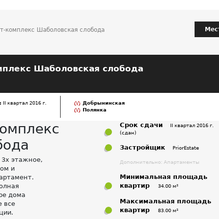
Мес
т-комплекс Шаболовская слобода
мплекс Шаболовская слобода
:
II квартал 2016 г.
Добрынинская
Полянка
комплекс
Срок сдачи
II квартал 2016 г.
(сдан)
бода
Застройщик
PriorEstate
 3х этажное,
Дополнительно:
Апартаменты
ом и
Минимальная площадь
артамент.
квартир
олная
34.00 м²
ре дома
Максимальная площадь
е все
квартир
83.00 м²
ции.