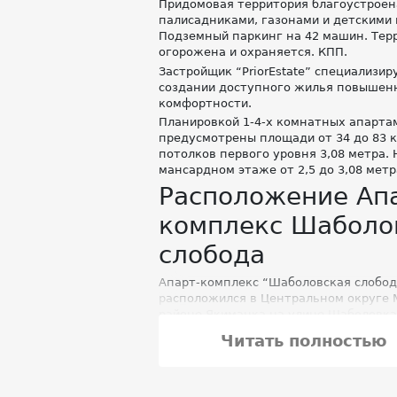
Придомовая территория благоустроен
палисадниками, газонами и детскими
Подземный паркинг на 42 машин. Тер
огорожена и охраняется. КПП.
Застройщик “PriorEstate” специализир
создании доступного жилья повышен
комфортности.
Планировкой 1-4-х комнатных апарта
предусмотрены площади от 34 до 83 к
потолков первого уровня 3,08 метра. 
мансардном этаже от 2,5 до 3,08 метр
Расположение Ап
комплекс Шаболо
слобода
Апарт-комплекс “Шаболовская слобод
расположился в Центральном округе 
районе Якиманка на улице Шаболовка,
ближайшей станции метро “Шаболовс
Читать полностью
пешком. До трассы Ленинский проспек
До Садового кольца 5 мин на транспор
км.