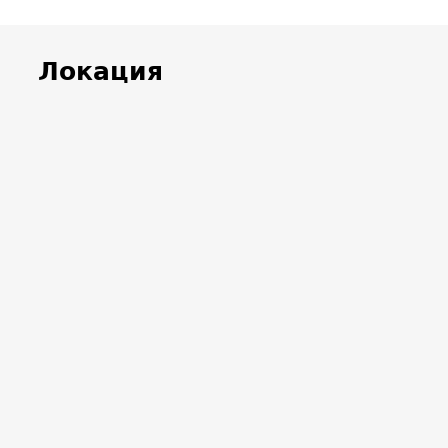
Срок сдачи
, 2 квартал
Локация
 Апарт-
вская
вская
оловская» на
ворачиваем
в до Апарт-
слобода;
вская слобода
вым и Третьим
 от Садового
з Ленинский
т в обратную
ров поворот