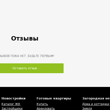
ова, далее
оловская и
ров; от ТТК по
ем до улицы
ваем и едем
Отзывы
бода на
ЗЫВОВ ПОКА НЕТ. БУДЬТЕ ПЕРВЫМ!
Оставить отзыв
Новостройки
Готовые квартиры
Загородная н
Каталог ЖК
Купить
Дома и коттеджи
Застройщики
Арендовать
Земля