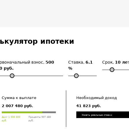
Апарт-
вская
ькулятор ипотеки
кие сады,
 футбольное
р. Экологию
чный сад.
ка
рвоначальный взнос,
500
Ставка,
6.1
Срок,
10 ле
0 руб.
%
 достатка.
ти в этом
е высокого
Сумма к выплате
Необходимый доход
а Апарт-
2 007 480 руб.
41 823 руб.
вская
Узнать реальные ставки
Долг 1 500 000
Проценты 507 480
руб.
руб.