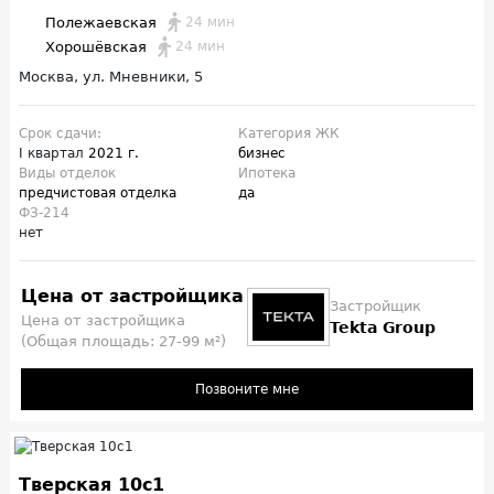
Полежаевская
24 мин
Хорошёвская
24 мин
Москва, ул. Мневники, 5
Срок сдачи:
Категория ЖК
I квартал
2021 г.
бизнес
Виды отделок
Ипотека
предчистовая отделка
да
ФЗ-214
нет
Цена от застройщика
Застройщик
Цена от застройщика
Tekta Group
(Общая площадь: 27-99 м²)
Позвоните мне
Тверская 10с1