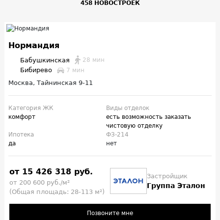
458 НОВОСТРОЕК
Нормандия
Бабушкинская
28 мин
Бибирево
7 мин
Москва, Тайнинская 9-11
Категория ЖК
Виды отделок
комфорт
есть возможность заказать
чистовую отделку
Ипотека
ФЗ-214
да
нет
от 15 426 318 руб.
Застройщик
от 200 600 руб./м²
Группа Эталон
(Общая площадь: 28-113 м²)
Позвоните мне