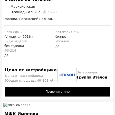
Марксистская
Площадь Ильича
7 мин
Москва, Рогожский Вал, вл. 11
Срок сдачи:
Категория ЖК
IV квартал
2016 г.
бизнес
Виды отделок
Ипотека
без отделки
да
ФЗ-214
да
Цена от застройщика
Застройщик
Цена от застройщика
Группа Эталон
(Общая площадь: 49-101 м²)
Позвоните мне
МФК Империя