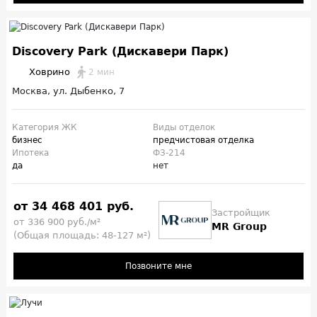
Discovery Park (Дискавери Парк)
Ховрино
2 мин
Москва, ул. Дыбенко, 7
Категория ЖК
Виды отделок
бизнес
предчистовая отделка
Ипотека
ФЗ-214
да
нет
от 34 468 401 руб.
Застройщик
от 336 900 руб./м²
MR Group
(Общая площадь: 48-127 м²)
Позвоните мне