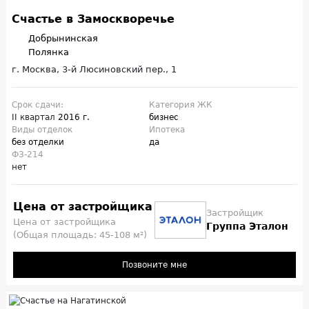
Счастье в Замоскворечье
Добрынинская
Полянка
г. Москва, 3-й Люсиновский пер., 1
Срок сдачи:
Категория ЖК
II квартал
2016 г.
бизнес
Виды отделок
Ипотека
без отделки
да
ФЗ-214
нет
Цена от застройщика
Застройщик
Цена от застройщика
Группа Эталон
(Общая площадь: 45-108 м²)
Позвоните мне