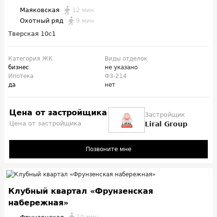
Маяковская
12 мин
Охотный ряд
9 мин
Тверская 10с1
Категория ЖК
Виды отделок
бизнес
не указано
Ипотека
ФЗ-214
да
нет
Цена от застройщика
Застройщик
Цена от застройщика
Liral Group
Позвоните мне
Клубный квартал «Фрунзенская
набережная»
10 мин