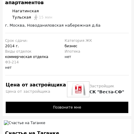
апартаментов
Нагатинская
Тульская
15 мин
г. Москва, Новоданиловская набережная д.6а
Срок сдачи:
Категория ЖК
2014 г.
бизнес
Виды отделок
Ипотека
коммерческая отделка
нет
ФЗ-214
нет
Цена от застройщика
Застройщик
Цена от застройщика
СК "Веста-СФ"
Позвоните мне
Счастье на Таганке