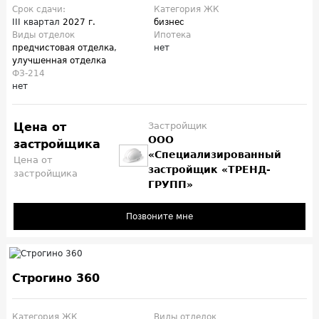
Срок сдачи:
Категория ЖК
III квартал
2027 г.
бизнес
Виды отделок
Ипотека
предчистовая отделка
,
нет
улучшенная отделка
ФЗ-214
нет
Цена от
Застройщик
ООО
застройщика
«Специализированный
Цена от
застройщик «ТРЕНД-
застройщика
ГРУПП»
Позвоните мне
Строгино 360
Категория ЖК
Виды отделок