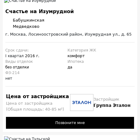
Счастье на Изумрудной
Бабушкинская
Медведково
г. Москва, Лосиноостровский район, Изумрудная ул., д. 65
Срок сдачи:
Категория ЖК
I квартал
2016 г.
комфорт
Виды отделок
Ипотека
без отделки
да
ФЗ-214
нет
Цена от застройщика
Застройщик
Цена от застройщика
Группа Эталон
(Общая площадь: 40-85 м²)
Позвоните мне