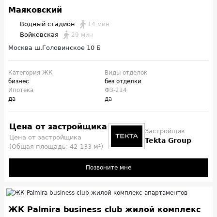
Маяковский
Водный стадион
14 мин
Войковская
29 мин
Москва ш.Головинское 10 Б
Категория ЖК
Виды отделок
бизнес
без отделки
Ипотека
ФЗ-214
да
да
Цена от застройщика
Застройщик
Цена от застройщика
Tekta Group
(Общая площадь: 42-133 м²)
Позвоните мне
ЖК Palmira business club жилой комплекс