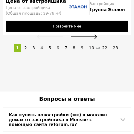
Цена от застройщика
Застройщик
Цена от застройщика
Группа Эталон
(Общая площадь: 39-76 м²)
Позвоните мне
...
1
2
3
4
5
6
7
8
9
10
22
23
Вопросы и ответы
Как купить новостройки (жк) в монолит
домах от застройщика в Москве с
помощью сайта reforum.ru?