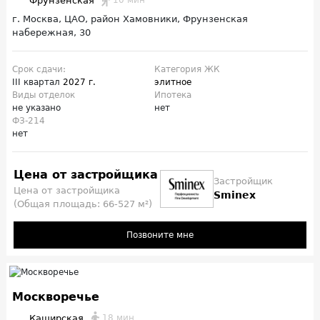
Фрунзенская
г. Москва, ЦАО, район Хамовники, Фрунзенская
набережная, 30
Срок сдачи:
Категория ЖК
III квартал
2027 г.
элитное
Виды отделок
Ипотека
не указано
нет
ФЗ-214
нет
Цена от застройщика
Застройщик
Цена от застройщика
Sminex
(Общая площадь: 66-527 м²)
Позвоните мне
Москворечье
Каширская
18 мин