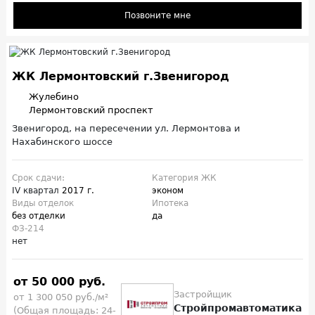
Позвоните мне
ЖК Лермонтовский г.Звенигород
Жулебино
Лермонтовский проспект
Звенигород, на пересечении ул. Лермонтова и
Нахабинского шоссе
Срок сдачи:
Категория ЖК
IV квартал
2017 г.
эконом
Виды отделок
Ипотека
без отделки
да
ФЗ-214
нет
от 50 000 руб.
Застройщик
от 1 300 050 руб./м²
Стройпромавтоматика
(Общая площадь: 24-