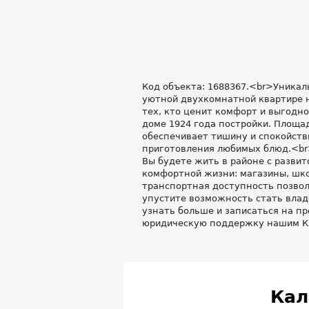
Код объекта: 1688367.<br>Уникал
уютной двухкомнатной квартире н
тех, кто ценит комфорт и выгодн
доме 1924 года постройки. Площадь
обеспечивает тишину и спокойств
приготовления любимых блюд.<br
Вы будете жить в районе с развит
комфортной жизни: магазины, шко
транспортная доступность позвол
упустите возможность стать влад
узнать больше и записаться на п
юридическую поддержку нашим Кл
Кал