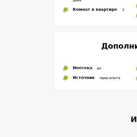
дома
Комнат в квартире
2
Дополн
Ипотека
да
Источник
через агента
И