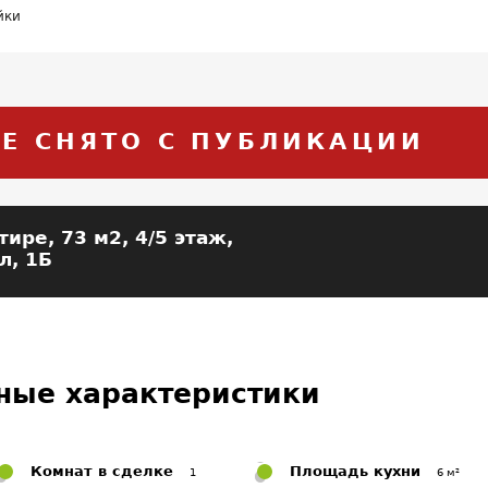
йки
Е СНЯТО С ПУБЛИКАЦИИ
тире,
73 м2, 4/5 этаж,
л, 1Б
ные характеристики
Комнат в сделке
Площадь кухни
1
6 м²