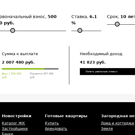
рвоначальный взнос,
500
Ставка,
6.1
Срок,
10 ле
0 руб.
%
Сумма к выплате
Необходимый доход
2 007 480 руб.
41 823 руб.
Узнать реальные ставки
Долг 1 500 000
Проценты 507 480
руб.
руб.
Новостройки
Готовые квартиры
Загородная н
Каталог ЖК
Купить
Дома и коттеджи
Застройщики
Арендовать
Земля
Банки