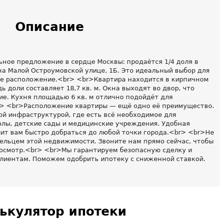
Описание
ьное предложение в сердце Москвы: продаётся 1/4 доля в
а Малой Остроумовской улице, 1Б. Это идеальный выбор для
ое расположение.<br> <br>Квартира находится в кирпичном
 доли составляет 18,7 кв. м. Окна выходят во двор, что
ие. Кухня площадью 6 кв. м отлично подойдёт для
> <br>Расположение квартиры — ещё одно её преимущество.
ой инфраструктурой, где есть всё необходимое для
лы, детские сады и медицинские учреждения. Удобная
ит вам быстро добраться до любой точки города.<br> <br>Не
ельцем этой недвижимости. Звоните нам прямо сейчас, чтобы
росмотр.<br> <br>Мы гарантируем безопасную сделку и
иентам. Поможем одобрить ипотеку с сниженной ставкой.
ькулятор ипотеки