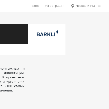
Вход
Регистрация
Москва и МО
-монтажных и
- инвестиции,
. В проектном
» и «premium»
es «100 самых
ачения.