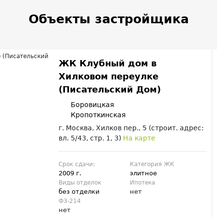
Объекты застройщика
ЖК Клубный дом в
Хилковом переулке
(Писательский Дом)
Боровицкая
Кропоткинская
г. Москва, Хилков пер., 5 (строит. адрес:
вл. 5/43, стр. 1, 3)
На карте
Срок сдачи:
Категория ЖК
2009 г.
элитное
Виды отделок
Ипотека
без отделки
нет
ФЗ-214
нет