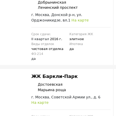
Добрынинская
Ленинский проспект
г. Москва, Донской р-н, ул.
Орджоникидзе, вл.1
На карте
Срок сдачи:
Категория ЖК
II квартал
2016 г.
элитное
Виды отделок
Ипотека
чистовая отделка
да
ФЗ-214
да
ЖК Баркли-Парк
Достоевская
Марьина роща
г. Москва, Советской Армии ул., д. 6
На карте