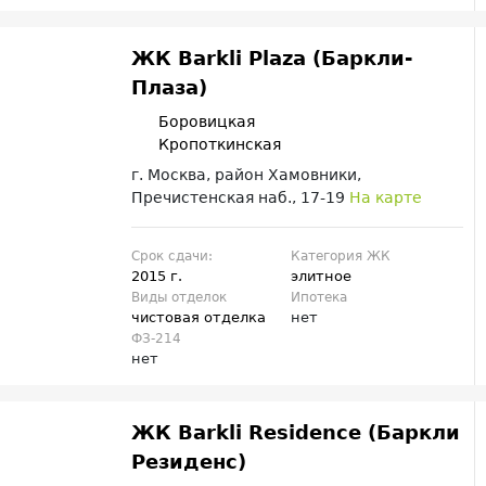
ЖК Barkli Plaza (Баркли-
Плаза)
Боровицкая
Кропоткинская
г. Москва, район Хамовники,
Пречистенская наб., 17-19
На карте
Срок сдачи:
Категория ЖК
2015 г.
элитное
Виды отделок
Ипотека
чистовая отделка
нет
ФЗ-214
нет
ЖК Barkli Residence (Баркли
Резиденс)