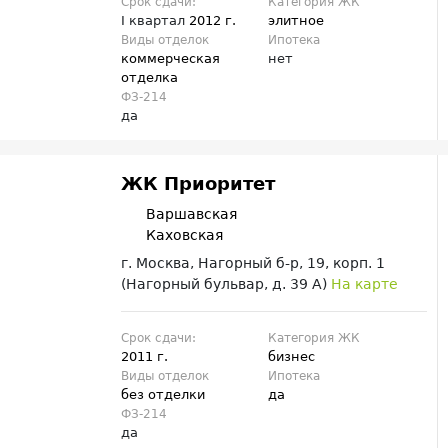
Срок сдачи:
Категория ЖК
I квартал
2012 г.
элитное
Виды отделок
Ипотека
коммерческая
нет
отделка
ФЗ-214
да
ЖК Приоритет
Варшавская
Каховская
г. Москва, Нагорный б-р, 19, корп. 1
(Нагорный бульвар, д. 39 А)
На карте
Срок сдачи:
Категория ЖК
2011 г.
бизнес
Виды отделок
Ипотека
без отделки
да
ФЗ-214
да