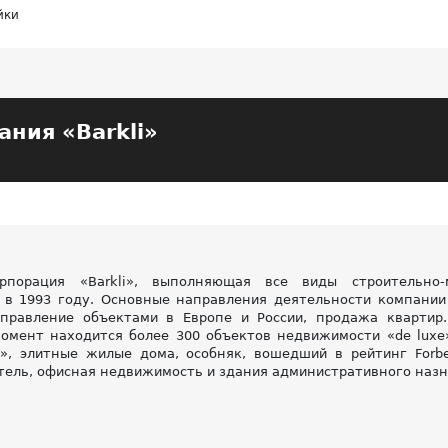
йки
ания «Barkli»
орпорация «Barkli», выполняющая все виды строительно
 в 1993 году. Основные направления деятельности компании 
управление объектами в Европе и России, продажа квартир
омент находится более 300 объектов недвижимости «de luxe
А», элитные жилые дома, особняк, вошедший в рейтинг Forb
отель, офисная недвижимость и здания административного назн