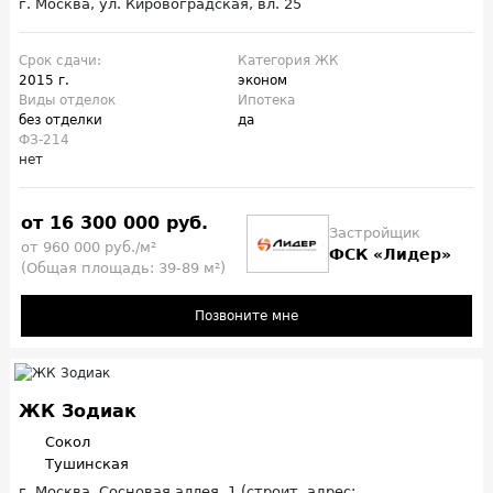
г. Москва, ул. Кировоградская, вл. 25
Срок сдачи:
Категория ЖК
2015 г.
эконом
Виды отделок
Ипотека
без отделки
да
ФЗ-214
нет
от 16 300 000 руб.
Застройщик
от 960 000 руб./м²
ФСК «Лидер»
(Общая площадь: 39-89 м²)
Позвоните мне
ЖК Зодиак
Сокол
Тушинская
г. Москва, Сосновая аллея, 1 (строит. адрес: