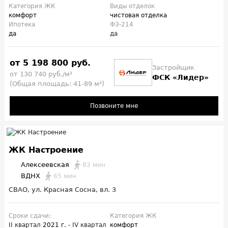
Категория ЖК
Виды отделок
комфорт
чистовая отделка
Ипотека
ФЗ-214
да
да
от 5 198 800 руб.
Застройщик
от 130 740 руб./м²
ФСК «Лидер»
(Общая площадь: 41-89 м²)
Позвоните мне
ЖК Настроение
Алексеевская
83 мин
ВДНХ
65 мин
СВАО, ул. Красная Сосна, вл. 3
Сроки сдачи:
Категория ЖК
II квартал
2021 г.
- IV квартал
комфорт