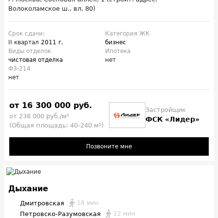
Волоколамское ш., вл. 80)
Срок сдачи:
Категория ЖК
II квартал
2011 г.
бизнес
Виды отделок
Ипотека
чистовая отделка
нет
ФЗ-214
нет
от 16 300 000 руб.
Застройщик
от 238 000 руб./м²
ФСК «Лидер»
(Общая площадь: 40-240 м²)
Позвоните мне
Дыхание
Дмитровская
18 мин
Петровско-Разумовская
22 мин