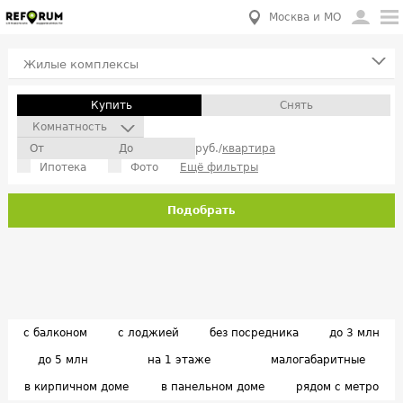
Москва и МО
Жилые комплексы
Купить
Снять
Комнатность
руб./
квартира
Ипотека
Фото
Ещё фильтры
Подобрать
с балконом
с лоджией
без посредника
до 3 млн
до 5 млн
на 1 этаже
малогабаритные
в кирпичном доме
в панельном доме
рядом с метро