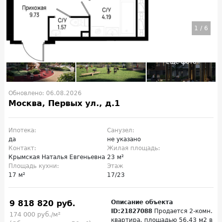
1
/
6
Обновлено: 06.08.2026
Москва, Первых ул., д.1
Ипотека:
Санузел:
да
не указано
Контакт:
Жилая площадь:
Крымская Наталья Евгеньевна
23 м²
Площадь кухни:
Этаж
17 м²
17/23
9 818 820 руб.
Описание объекта
ID:21827088
Продается 2-комн.
174 000 руб./м²
квартира, площадью 56.43 м2 в