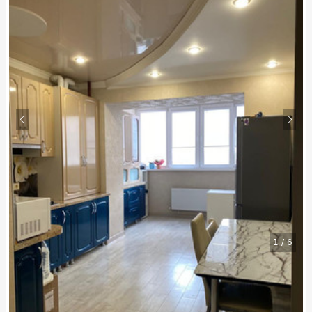
1
/
6