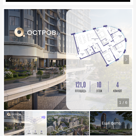
1
/
6