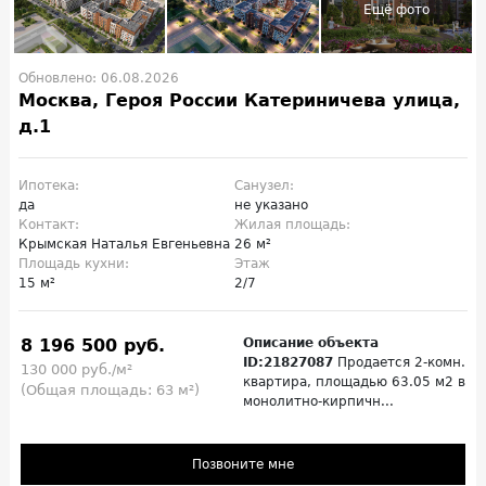
Обновлено: 06.08.2026
Москва, Героя России Катериничева улица,
д.1
Ипотека:
Санузел:
да
не указано
Контакт:
Жилая площадь:
Крымская Наталья Евгеньевна
26 м²
Площадь кухни:
Этаж
15 м²
2/7
8 196 500 руб.
Описание объекта
ID:21827087
Продается 2-комн.
130 000 руб./м²
квартира, площадью 63.05 м2 в
(Общая площадь: 63 м²)
монолитно-кирпичн...
Позвоните мне