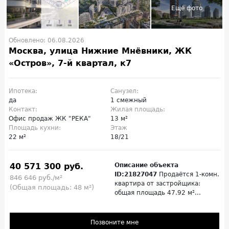
Обновлено: 06.08.2026
Москва, улица Нижние Мнёвники, ЖК
«Остров», 7-й квартал, к7
Ипотека:
Санузел:
да
1 смежный
Контакт:
Жилая площадь:
Офис продаж ЖК "РЕКА"
13 м²
Площадь кухни:
Этаж
22 м²
18/21
40 571 300 руб.
Описание объекта
ID:21827047
Продаётся 1-комн.
846 646 руб./м²
квартира от застройщика:
(Общая площадь: 48 м²)
общая площадь 47.92 м²...
Позвоните мне