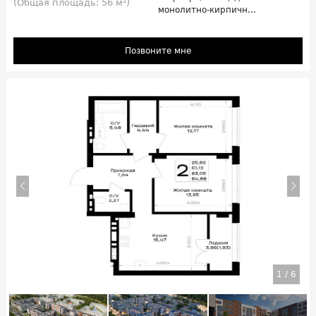
(Общая площадь: 56 м²)
монолитно-кирпичн...
Позвоните мне
1
/
6