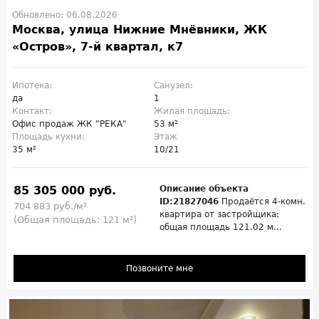
Обновлено: 06.08.2026
Москва, улица Нижние Мнёвники, ЖК
«Остров», 7-й квартал, к7
Ипотека:
Санузел:
да
1
Контакт:
Жилая площадь:
Офис продаж ЖК "РЕКА"
53 м²
Площадь кухни:
Этаж
35 м²
10/21
85 305 000 руб.
Описание объекта
ID:21827046
Продаётся 4-комн.
704 883 руб./м²
квартира от застройщика:
(Общая площадь: 121 м²)
общая площадь 121.02 м...
Позвоните мне