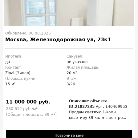
Обновлено: 06.08.2026
Москва, Железнодорожная ул, 23к1
Ипотека:
Санузел:
да
не указано
Контакт:
Жилая площадь:
Zipal (Зипал)
20 м²
Площадь кухни:
Этаж
15 м²
3/26
11 000 000 руб.
Описание объекта
ID:21827235
Арт. 140469953
280 612 руб./м²
Продам светлую 1-комн.
(Общая площадь: 39 м²)
квартиру 39 кв. м в центре...
Позвоните мне