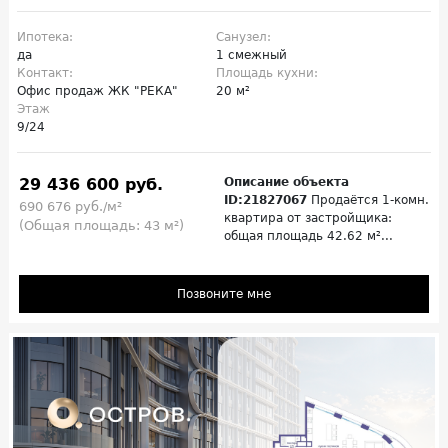
Ипотека:
Санузел:
да
1 смежный
Контакт:
Площадь кухни:
Офис продаж ЖК "РЕКА"
20 м²
Этаж
9/24
29 436 600 руб.
Описание объекта
ID:21827067
Продаётся 1-комн.
690 676 руб./м²
квартира от застройщика:
(Общая площадь: 43 м²)
общая площадь 42.62 м²...
Позвоните мне