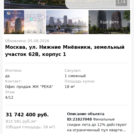
1
/
6
Обновлено: 05.08.2026
Москва, ул. Нижние Мнёвники, земельный
участок 62В, корпус 1
Ипотека:
Санузел:
да
1 смежный
Контакт:
Площадь кухни:
Офис продаж ЖК "РЕКА"
18 м²
Этаж
4/12
31 742 400 руб.
Описание объекта
ID:21827048
Финальные
815 581 руб./м²
скидки лета до 12% действуют
(Общая площадь: 39 м²)
на ограниченный пул кварти...