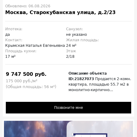
Обновлено: 06.08.2026
Москва, Старокубанская улица, д.2/23
Ипотека:
Санузел:
да
не указано
Контакт:
Жилая площадь:
Крымская Наталья Евгеньевна
24 м²
Площадь кухни:
Этаж
17 м²
2/18
9 747 500 руб.
Описание объекта
ID:21827073
Продается 2-комн.
175 000 руб./м²
квартира, площадью 55.7 м2 в
(Общая площадь: 56 м²)
монолитно-кирпично...
Позвоните мне