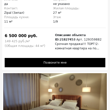
да
не указано
Контакт:
Жилая площадь:
Zipal (Зипал)
27 м²
Площадь кухни:
Этаж
11 м²
1/9
6 500 000 руб.
Описание объекта
ID:21827453
Арт. 129359882
149 425 руб./м²
Срочная продажа!!! ТОРГ!2-
(Общая площадь: 44 м²)
комнатная квартира на по...
Позвоните мне