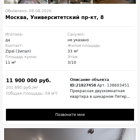
Обновлено: 08.08.2026
Москва, Университетский пр-кт, 8
Ипотека:
Санузел:
да
не указано
Контакт:
Жилая площадь:
Zipal (Зипал)
33 м²
Площадь кухни:
Этаж
11 м²
3/10
11 900 000 руб.
Описание объекта
ID:21827458
Арт. 138603451
201 695 руб./м²
Прекрасная двухкомнатная
(Общая площадь: 59 м²)
квартира в шикарном Петер...
Позвоните мне