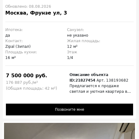
Обновлено: 08.08.2026
Москва, Фрунзе ул, 3
Ипотека:
Санузел:
да
не указано
Контакт:
Жилая площадь:
Zipal (Зипал)
12 м²
Площадь кухни:
Этаж
16 м²
1/4
7 500 000 руб.
Описание объекта
ID:21827454
Арт. 138193682
176 887 руб./м²
Предлагается к продаже
(Общая площадь: 42 м²)
светлая и уютная квартира в...
Позвоните мне