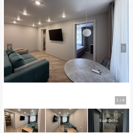
1
/
6