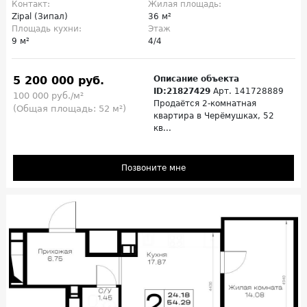
Контакт:
Жилая площадь:
Zipal (Зипал)
36 м²
Площадь кухни:
Этаж
9 м²
4/4
5 200 000 руб.
Описание объекта
ID:21827429
Арт. 141728889
100 000 руб./м²
Продаётся 2-комнатная
(Общая площадь: 52 м²)
квартира в Черёмушках, 52
кв...
Позвоните мне