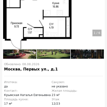
1
/
6
Обновлено: 08.08.2026
Москва, Первых ул., д.1
Ипотека:
Санузел:
да
не указано
Контакт:
Жилая площадь:
Крымская Наталья Евгеньевна
23 м²
Площадь кухни:
Этаж
17 м²
12/23