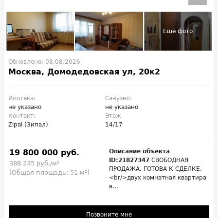
Обновлено: 08.08.2026
Москва, Домодедовская ул, 20к2
Ипотека:
Санузел:
не указано
не указано
Контакт:
Этаж
Zipal (Зипал)
14/17
19 800 000 руб.
Описание объекта
ID:21827347
СВОБОДНАЯ
388 235 руб./м²
ПРОДАЖА. ГОТОВА К СДЕЛКЕ.
(Общая площадь: 51 м²)
<br/>двух комнатная квартира
в...
Позвоните мне