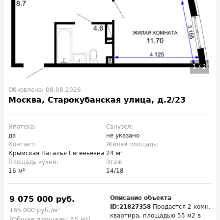
1
/
2
Обновлено: 08.08.2026
Москва, Старокубанская улица, д.2/23
Ипотека:
Санузел:
да
не указано
Контакт:
Жилая площадь:
Крымская Наталья Евгеньевна
24 м²
Площадь кухни:
Этаж
16 м²
14/18
9 075 000 руб.
Описание объекта
ID:21827358
Продается 2-комн.
165 000 руб./м²
квартира, площадью 55 м2 в
(Общая площадь: 55 м²)