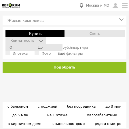
Москва и МО
Жилые комплексы
Купить
Снять
Комнатность
руб./
квартира
Ипотека
Фото
Ещё фильтры
Подобрать
с балконом
с лоджией
без посредника
до 3 млн
до 5 млн
на 1 этаже
малогабаритные
в кирпичном доме
в панельном доме
рядом с метро