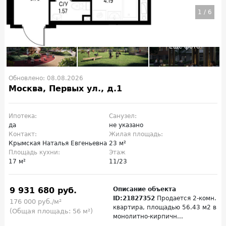
1
/
6
Обновлено: 08.08.2026
Москва, Первых ул., д.1
Ипотека:
Санузел:
да
не указано
Контакт:
Жилая площадь:
Крымская Наталья Евгеньевна
23 м²
Площадь кухни:
Этаж
17 м²
11/23
9 931 680 руб.
Описание объекта
ID:21827352
Продается 2-комн.
176 000 руб./м²
квартира, площадью 56.43 м2 в
(Общая площадь: 56 м²)
монолитно-кирпичн...