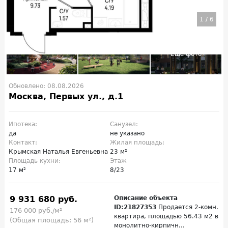
1
/
6
Обновлено: 08.08.2026
Москва, Первых ул., д.1
Ипотека:
Санузел:
да
не указано
Контакт:
Жилая площадь:
Крымская Наталья Евгеньевна
23 м²
Площадь кухни:
Этаж
17 м²
8/23
9 931 680 руб.
Описание объекта
ID:21827353
Продается 2-комн.
176 000 руб./м²
квартира, площадью 56.43 м2 в
(Общая площадь: 56 м²)
монолитно-кирпичн...