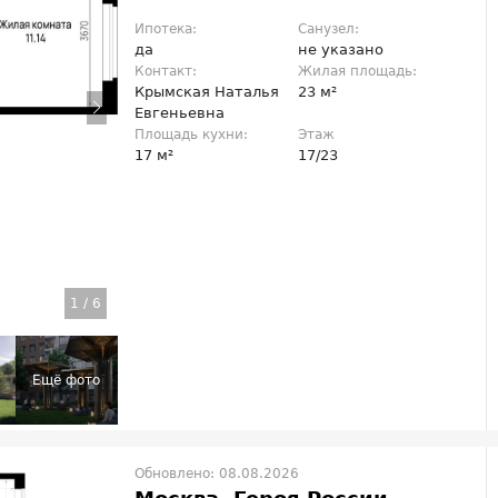
Ипотека:
Санузел:
да
не указано
Контакт:
Жилая площадь:
Крымская Наталья
23 м²
Евгеньевна
Площадь кухни:
Этаж
17 м²
17/23
1
/
6
Обновлено: 08.08.2026