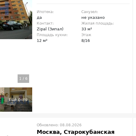
Ипотека:
Санузел:
да
не указано
Контакт:
Жилая площадь:
Zipal (Зипал)
33 м²
Площадь кухни:
Этаж
12 м²
8/16
1
/
6
Обновлено: 08.08.2026
Москва, Старокубанская