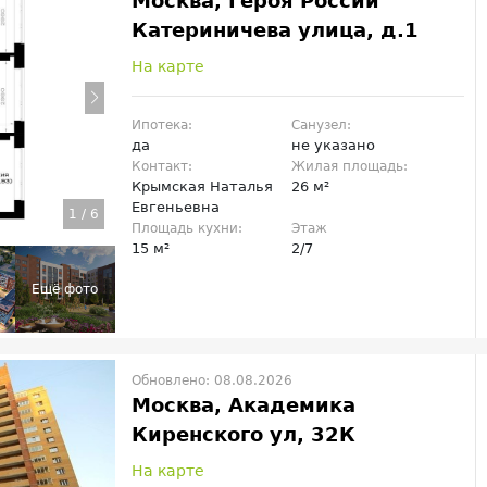
Москва, Героя России
Катериничева улица, д.1
На карте
Ипотека:
Санузел:
да
не указано
Контакт:
Жилая площадь:
Крымская Наталья
26 м²
Евгеньевна
1
/
6
Площадь кухни:
Этаж
15 м²
2/7
Обновлено: 08.08.2026
Москва, Академика
Киренского ул, 32К
На карте