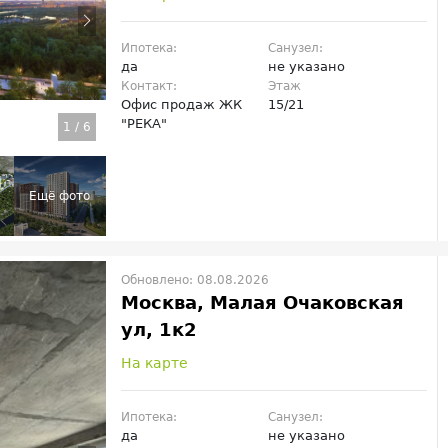
Ипотека:
Санузел:
да
не указано
Контакт:
Этаж
Офис продаж ЖК
15/21
"РЕКА"
1
/
6
Обновлено: 08.08.2026
Москва, Малая Очаковская
ул, 1к2
На карте
Ипотека:
Санузел:
да
не указано