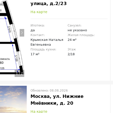
улица, д.2/23
На карте
Ипотека:
Санузел:
да
не указано
Контакт:
Жилая площадь:
Крымская Наталья
24 м²
Евгеньевна
Площадь кухни:
Этаж
17 м²
2/18
1
/
2
Обновлено: 08.08.2026
Москва, ул. Нижние
Мнёвники, д. 20
На карте