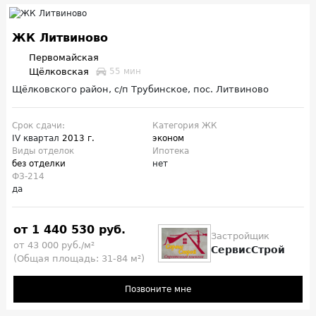
ЖК Литвиново
Первомайская
Щёлковская
55 мин
Щёлковского район, с/п Трубинское, пос. Литвиново
Срок сдачи:
Категория ЖК
IV квартал
2013 г.
эконом
Виды отделок
Ипотека
без отделки
нет
ФЗ-214
да
от 1 440 530 руб.
Застройщик
от 43 000 руб./м²
СервисСтрой
(Общая площадь: 31-84 м²)
Позвоните мне