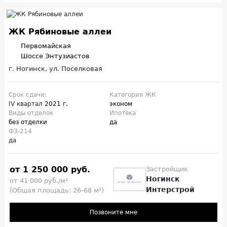
ЖК Рябиновые аллеи
Первомайская
Шоссе Энтузиастов
г. Ногинск, ул. Поселковая
Срок сдачи:
Категория ЖК
IV квартал
2021 г.
эконом
Виды отделок
Ипотека
без отделки
да
ФЗ-214
да
от 1 250 000 руб.
Застройщик
Ногинск
от 41 000 руб./м²
Интерстрой
(Общая площадь: 26-68 м²)
Позвоните мне