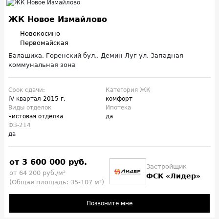
ЖК Новое Измайлово
Новокосино
Первомайская
Балашиха, Горенский бул., Демин Луг ул, Западная
коммунальная зона
Срок сдачи:
Категория ЖК
IV квартал
2015 г.
комфорт
Виды отделок
Ипотека
чистовая отделка
да
ФЗ-214
да
от 3 600 000 руб.
Застройщик
от 64 200 руб./м²
ФСК «Лидер»
(Общая площадь: 35-107 м²)
Позвоните мне