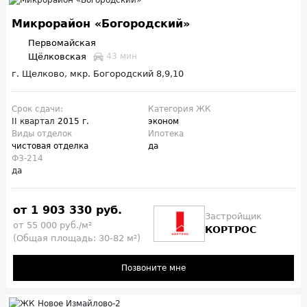
Микрорайон «Богородский»
Первомайская
Щёлковская
43 мин
г. Щелково, мкр. Богородский 8,9,10
Срок сдачи:
Категория ЖК
II квартал
2015 г.
эконом
Виды отделок
Ипотека
чистовая отделка
да
ФЗ-214
да
от 1 903 330 руб.
Застройщик
от 55 000 руб./м²
КОРТРОС
(Общая площадь: 30-82 м²)
Позвоните мне