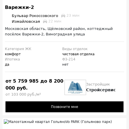
Варежки-2
Бульвар Рокоссовского
23 мин
Измайловская
22 мин
Московская область, Щёлковский район, коттеджный
посёлок Варежки-2, Виноградная улица
Категория ЖК
Виды отделок
комфорт
чистовая отделка
Ипотека
ФЗ-214
да
нет
от 5 759 985 до 8 200
Застройщик
000 руб.
Стройсервис
от 103 000 руб./м²
Позвоните мне