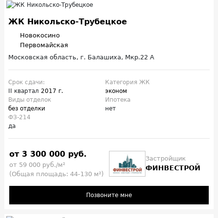
ЖК Никольско-Трубецкое
Новокосино
Первомайская
Московская область, г. Балашиха, Мкр.22 А
Срок сдачи:
Категория ЖК
II квартал
2017 г.
эконом
Виды отделок
Ипотека
без отделки
нет
ФЗ-214
да
от 3 300 000 руб.
Застройщик
от 59 000 руб./м²
ФИНВЕСТРОЙ
(Общая площадь: 44-130 м²)
Позвоните мне