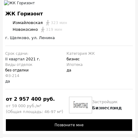
ЖК Горизонт
Измайловская
323 мин
Новокосино
319 мин
г. Щелково, ул. Ленина
Срок сдачи:
Категория ЖК
II квартал
2021 г.
бизнес
Виды отделок
Ипотека
без отделки
да
ФЗ-214
да
от 2 957 400 руб.
Застройщик
от 59 000 руб./м²
Бизнеслэнд
(Общая площадь: 46-97 м²)
Позвоните мне