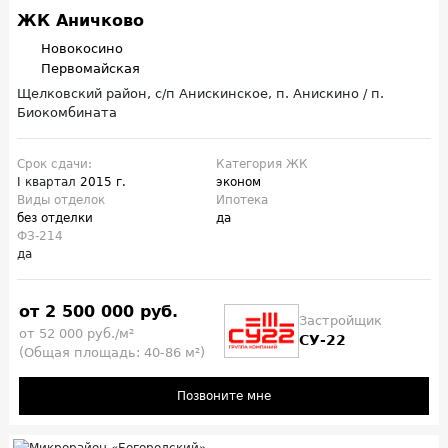
ЖК Аничково
Новокосино
Первомайская
Щелковский район, с/п Анискинское, п. Анискино / п.
Биокомбината
Срок сдачи:
Категория ЖК
I квартал
2015 г.
эконом
Виды отделок
Ипотека
без отделки
да
ФЗ-214
да
от 2 500 000 руб.
Застройщик
от 52 000 руб./м²
СУ-22
(Общая площадь: 40-86 м²)
Позвоните мне