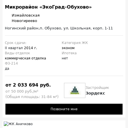
Микрорайон «ЭкоГрад-Обухово»
Измайловская
Новогиреево
Ногинский район,п. Обухово, ул. Школьная, корп. 1-11
Срок сдачи:
Категория ЖК
II квартал
2014 г.
эконом
Виды отделок
Ипотека
коммерческая отделка
нет
ФЗ-214
да
от 2 033 694 руб.
Застройщик
от 50 000 руб./м²
Зордекс
(Общая площадь: 31-84 м²)
Позвоните мне