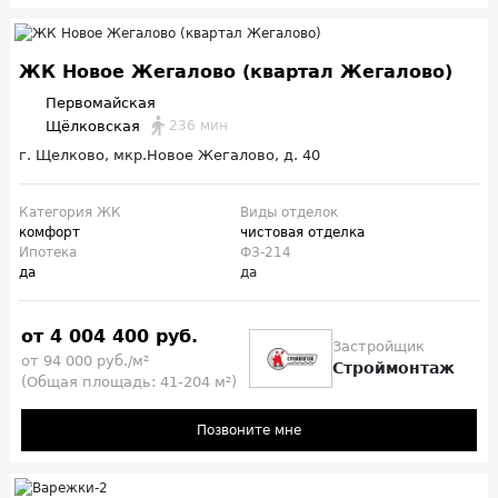
ЖК Новое Жегалово (квартал Жегалово)
Первомайская
Щёлковская
236 мин
г. Щелково, мкр.Новое Жегалово, д. 40
Категория ЖК
Виды отделок
комфорт
чистовая отделка
Ипотека
ФЗ-214
да
да
от 4 004 400 руб.
Застройщик
от 94 000 руб./м²
Строймонтаж
(Общая площадь: 41-204 м²)
Позвоните мне