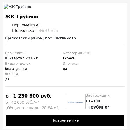
ЖК Трубино
Первомайская
Щёлковская
48 мин
Щёлковский район, пос. Литвиново
Срок сдачи:
Категория ЖК
III квартал
2016 г.
эконом
Виды отделок
Ипотека
без отделки
да
ФЗ-214
да
от 1 230 600 руб.
Застройщик
ГТ-ТЭС
от 42 000 руб./м²
"Трубино"
(Общая площадь: 28-84 м²)
Позвоните мне