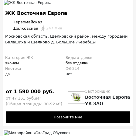
ЖК Восточная Европа
Первомайская
Щёлковская
247 мин
Московская область, Щелковский район, между городами
Балашиха и Щелково д. Большие Жеребцы
Категория ЖК
Виды отделок
эконом
без отделки
Ипотека
ФЗ-214
да
нет
от 1 590 000 руб.
Застройщик
Восточная Европа
от 47 161 руб./м²
УК ЗАО
(Общая площадь: 30-92 м²)
Позвоните мне