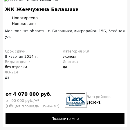
ЖК Жемчужина Балашихи
Новогиреево
Новокосино
Московская область, г. Балашиха,микрорайон 15Б, Зелёная
ул.
Срок сдачи:
Категория ЖК
II квартал
2014 г.
эконом
Виды отделок
Ипотека
без отделки
да
ФЗ-214
да
от 4 070 000 руб.
Застройщик
от 90 000 руб./м²
ДСК-1
(Общая площадь: 39-84 м²)
Позвоните мне