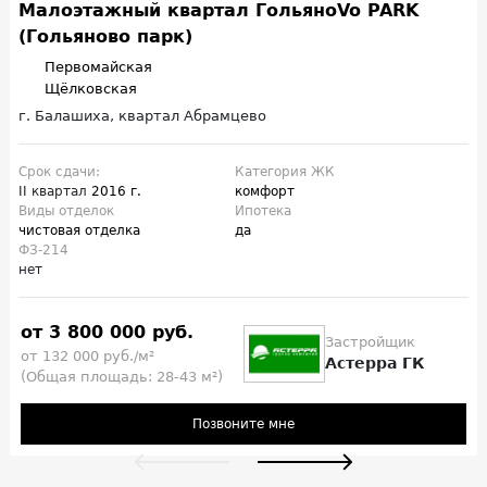
Малоэтажный квартал ГольяноVo PARK
(Гольяново парк)
Первомайская
Щёлковская
г. Балашиха, квартал Абрамцево
Срок сдачи:
Категория ЖК
II квартал
2016 г.
комфорт
Виды отделок
Ипотека
чистовая отделка
да
ФЗ-214
нет
от 3 800 000 руб.
Застройщик
от 132 000 руб./м²
Астерра ГК
(Общая площадь: 28-43 м²)
Позвоните мне