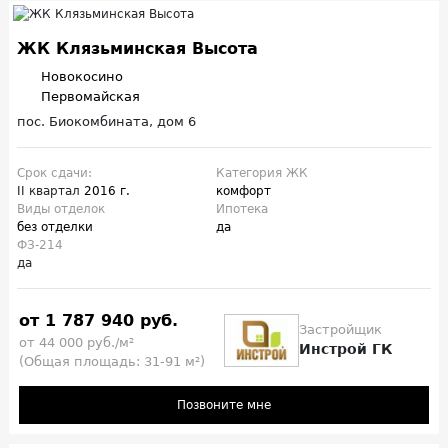
ЖК Клязьминская Высота
Новокосино
Первомайская
пос. Биокомбината, дом 6
Срок сдачи:
Категория ЖК
II квартал
2016 г.
комфорт
Виды отделок
Ипотека
без отделки
да
ФЗ-214
да
от 1 787 940 руб.
Застройщик
от 44 000 руб./м²
Инстрой ГК
(Общая площадь: 31-91 м²)
Позвоните мне