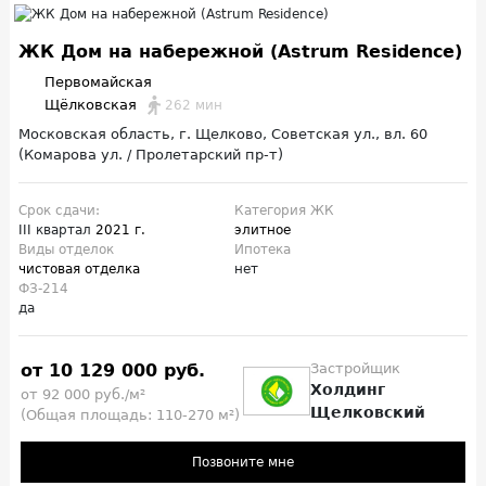
ЖК Дом на набережной (Astrum Residence)
Первомайская
Щёлковская
262 мин
Московская область, г. Щелково, Советская ул., вл. 60
(Комарова ул. / Пролетарский пр-т)
Срок сдачи:
Категория ЖК
III квартал
2021 г.
элитное
Виды отделок
Ипотека
чистовая отделка
нет
ФЗ-214
да
от 10 129 000 руб.
Застройщик
Холдинг
от 92 000 руб./м²
Щелковский
(Общая площадь: 110-270 м²)
Позвоните мне